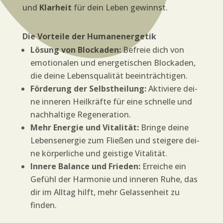
und
Klar­heit
für dein Leben gewinnst.
Die Vor­tei­le der Humanenergetik
Lösung von Blo­cka­den:
Befreie dich von
emo­tio­na­len und ener­ge­ti­schen Blo­cka­den,
die dei­ne Lebens­qua­li­tät beeinträchtigen.
För­de­rung der Selbst­hei­lung:
Akti­vie­re dei­
ne inne­ren Heil­kräf­te für eine schnel­le und
nach­hal­ti­ge Regeneration.
Mehr Ener­gie und Vita­li­tät:
Brin­ge dei­ne
Lebens­en­er­gie zum Flie­ßen und stei­ge­re dei­
ne kör­per­li­che und geis­ti­ge Vitalität.
Inne­re Balan­ce und Frie­den:
Errei­che ein
Gefühl der Har­mo­nie und inne­ren Ruhe, das
dir im All­tag hilft, mehr Gelas­sen­heit zu
finden.