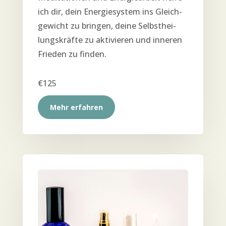
ich dir, dein Ener­gie­sys­tem ins Gleich­
ge­wicht zu brin­gen, dei­ne Selbst­hei­
lungs­kräf­te zu akti­vie­ren und inne­ren
Frie­den zu finden.
€125
Mehr erfah­ren