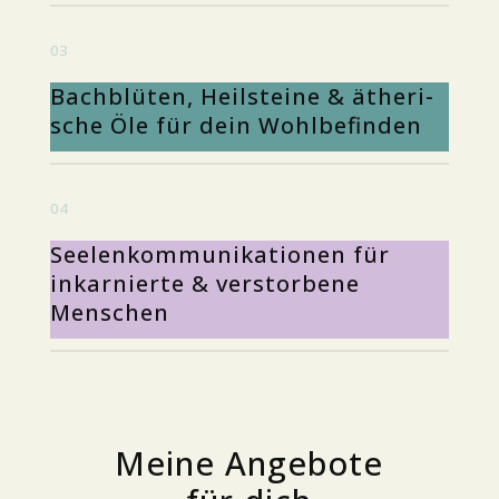
03
Bach­blü­ten, Heil­stei­ne & äthe­ri­
sche Öle für dein Wohlbefinden
04
See­len­kom­mu­ni­ka­tio­nen für
inkar­nier­te & ver­stor­be­ne
Menschen
Mei­ne Ange­bo­te