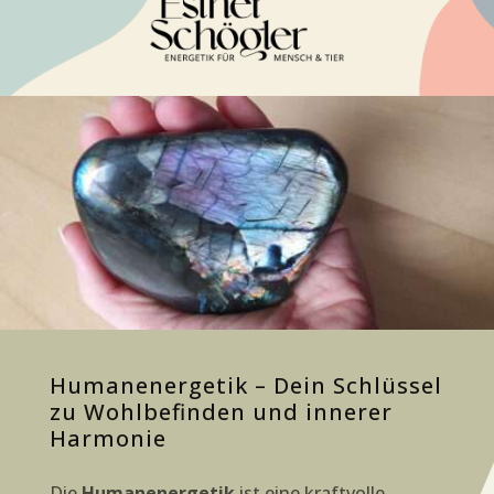
Huma­nen­erge­tik – Dein Schlüs­sel
zu Wohl­be­fin­den und inne­rer
Harmonie
Die
Huma­nen­erge­tik
ist eine kraft­vol­le