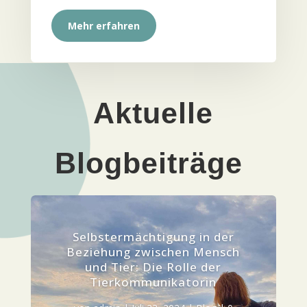
Mehr erfah­ren
Aktu­el­le
Blogbeiträge
Selbst­er­mäch­ti­gung in der
Bezie­hung zwi­schen Mensch
und Tier: Die Rol­le der
Tierkommunikatorin