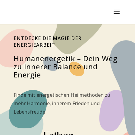
ENT­DE­CKE DIE MAGIE DER
ENERGIEARBEIT
Huma­nen­erge­tik – Dein Weg
zu inne­rer Balan­ce und
Energie
Fin­de mit ener­ge­ti­schen Heil­me­tho­den zu
mehr Har­mo­nie, inne­rem Frie­den und
Lebensfreude