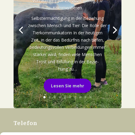
von
admin
|
Juli 23, 2024
|
Blog
| 0
Kommentieren
Selbst­er­mäch­ti­gung in der Bezie­hung
zwi­schen Mensch und Tier: Die Rol­le der
Tier­kom­mu­ni­ka­to­rin In der heu­ti­gen
Zeit, in der das Bedürf­nis nach tie­fen,
bedeu­tungs­vol­len Ver­bin­dun­gen immer
stär­ker wird, fin­den vie­le Men­schen
Trost und Erfül­lung in der Bezie­
hung zu…
Lesen Sie mehr
Tele­fon