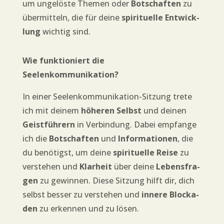
um unge­lös­te The­men oder
Bot­schaf­ten
zu
über­mit­teln, die für dei­ne
spi­ri­tu­el­le Ent­wick­
lung
wich­tig sind.
Wie funk­tio­niert die
Seelenkommunikation?
In einer See­len­kom­mu­ni­ka­ti­on-Sit­zung tre­te
ich mit dei­nem
höhe­ren Selbst
und dei­nen
Geist­füh­rern
in Ver­bin­dung. Dabei emp­fan­ge
ich die
Bot­schaf­ten
und
Infor­ma­tio­nen
, die
du benö­tigst, um dei­ne
spi­ri­tu­el­le Rei­se
zu
ver­ste­hen und
Klar­heit
über dei­ne
Lebens­fra­
gen
zu gewin­nen. Die­se Sit­zung hilft dir, dich
selbst bes­ser zu ver­ste­hen und
inne­re Blo­cka­
den
zu erken­nen und zu lösen.