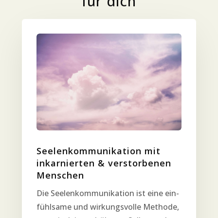
für dich
See­len­kom­mu­ni­ka­ti­on mit
inkar­nier­ten & ver­stor­be­nen
Menschen
Die See­len­kom­mu­ni­ka­ti­on ist eine ein­
fühl­sa­me und wir­kungs­vol­le Metho­de,