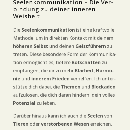
See­len­kom­mu­ni­ka­ti­on – Die Ver­
bin­dung zu dei­ner inne­ren
Weisheit
Die
See­len­kom­mu­ni­ka­ti­on
ist eine kraft­vol­le
Metho­de, um in direk­ten Kon­takt mit dei­nem
höhe­ren Selbst
und dei­nen
Geist­füh­rern
zu
tre­ten. Die­se beson­de­re Form der Kom­mu­ni­ka­
ti­on ermög­licht es, tie­fe­re
Bot­schaf­ten
zu
emp­fan­gen, die dir zu mehr
Klar­heit
,
Har­mo­
nie
und
inne­rem Frie­den
ver­hel­fen. Ich unter­
stüt­ze dich dabei, die
The­men
und
Blo­cka­den
auf­zu­lö­sen, die dich dar­an hin­dern, dein vol­les
Poten­zi­al
zu leben.
Dar­über hin­aus kann ich auch die
See­len
von
Tie­ren
oder
ver­stor­be­nen Wesen
errei­chen,