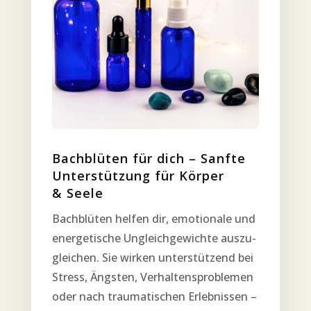
Bach­blü­ten für dich – Sanf­te
Unter­stüt­zung für Kör­per
& Seele
Bach­blü­ten hel­fen dir, emo­tio­na­le und
ener­ge­ti­sche Ungleich­ge­wich­te aus­zu­
glei­chen. Sie wir­ken unter­stüt­zend bei
Stress, Ängs­ten, Ver­hal­tens­pro­ble­men
oder nach trau­ma­ti­schen Erleb­nis­sen –