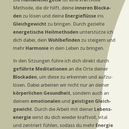
Metho­de, die dir hilft, dei­ne
inne­ren Blo­cka­
den
zu lösen und dei­ne
Ener­gie­flüs­se
ins
Gleich­ge­wicht
zu brin­gen. Durch geziel­te
ener­ge­ti­sche Heil­me­tho­den
unter­stüt­ze ich
dich dabei, dein
Wohl­be­fin­den
zu stei­gern und
mehr
Har­mo­nie
in dein Leben zu bringen.
In den Sit­zun­gen füh­re ich dich direkt durch
geführ­te Medi­ta­tio­nen
an die Orte dei­ner
Blo­cka­den
, um die­se zu erken­nen und auf­zu­
lö­sen. Dabei arbei­ten wir nicht nur an dei­ner
kör­per­li­chen Gesund­heit
, son­dern auch an
dei­nem
emo­tio­na­len
und
geis­ti­gen Gleich­
ge­wicht
. Durch die Arbeit mit dei­ner
Lebens­
en­er­gie
wirst du dich wie­der kraft­voll, vital
und zen­triert füh­len, sodass du mehr
Ener­gie