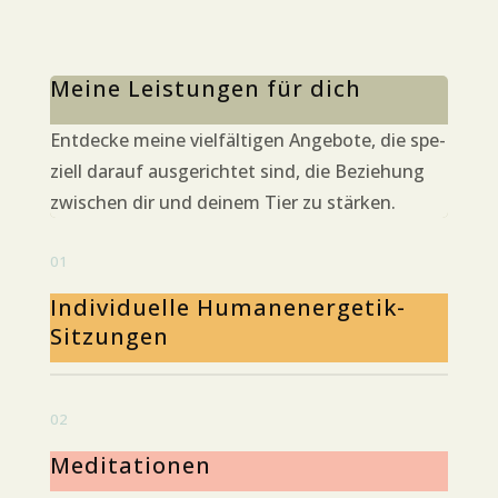
Mei­ne Leis­tun­gen für dich
Ent­de­cke mei­ne viel­fäl­ti­gen Ange­bo­te, die spe­
zi­ell dar­auf aus­ge­rich­tet sind, die Bezie­hung
zwi­schen dir und dei­nem Tier zu stärken.
01
Indi­vi­du­el­le Humanenergetik-
Sitzungen
02
Medi­ta­tio­nen