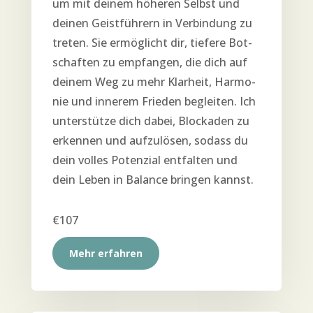
um mit dei­nem höhe­ren Selbst und
dei­nen Geist­füh­rern in Ver­bin­dung zu
tre­ten. Sie ermög­licht dir, tie­fe­re Bot­
schaf­ten zu emp­fan­gen, die dich auf
dei­nem Weg zu mehr Klar­heit, Har­mo­
nie und inne­rem Frie­den beglei­ten. Ich
unter­stüt­ze dich dabei, Blo­cka­den zu
erken­nen und auf­zu­lö­sen, sodass du
dein vol­les Poten­zi­al ent­fal­ten und
dein Leben in Balan­ce brin­gen kannst.
€107
Mehr erfah­ren