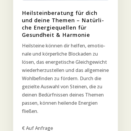
Heil­stein­be­ra­tung für dich
und dei­ne The­men – Natür­li­
che Ener­gie­quel­len für
Gesund­heit & Harmonie
Heil­stei­ne kön­nen dir hel­fen, emo­tio­
na­le und kör­per­li­che Blo­cka­den zu
lösen, das ener­ge­ti­sche Gleich­ge­wicht
wie­der­her­zu­stel­len und das all­ge­mei­ne
Wohl­be­fin­den zu för­dern. Durch die
geziel­te Aus­wahl von Stei­nen, die zu
dei­nen Bedürf­nis­sen dei­nes The­men
pas­sen, kön­nen hei­len­de Ener­gien
fließen.
€ Auf Anfrage