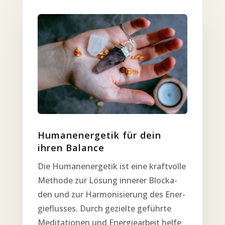
Huma­nen­erge­tik für dein
ihren Balance
Die Huma­nen­erge­tik ist eine kraft­vol­le
Metho­de zur Lösung inne­rer Blo­cka­
den und zur Har­mo­ni­sie­rung des Ener­
gie­flus­ses. Durch geziel­te geführ­te
Medi­ta­tio­nen und Ener­gie­ar­beit hel­fe