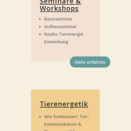
Semi­na­re &
Workshops
Basis­se­mi­nar
Auf­bau­se­mi­nar
Noahs Tier­ener­gie
Einweihung
Mehr erfah­ren
Tier­en­erge­tik
Wie funk­tio­niert Tier­
kom­mu­ni­ka­ti­on &