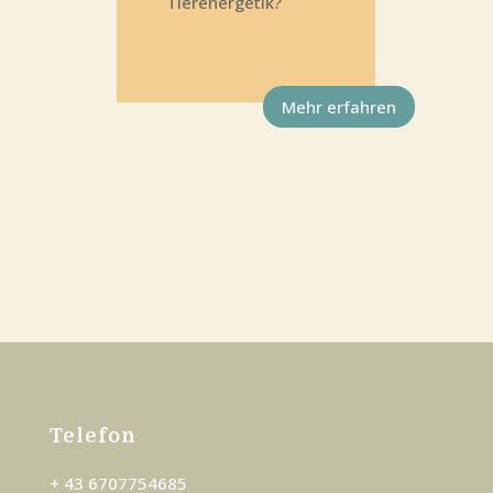
Tierenergetik?
Mehr erfah­ren
Tele­fon
+ 43 6707754685