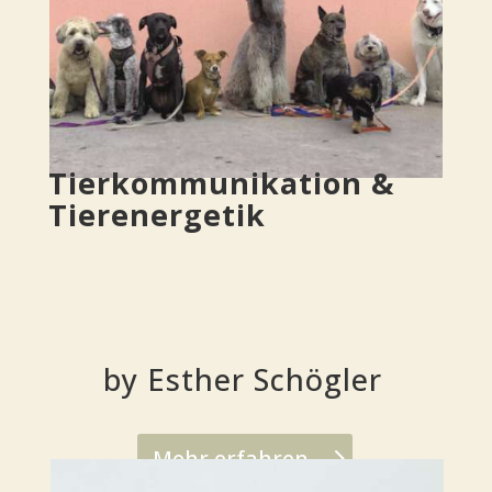
Tier­kom­mu­ni­ka­ti­on &
Tierenergetik
by Esther Schögler
Mehr erfah­ren