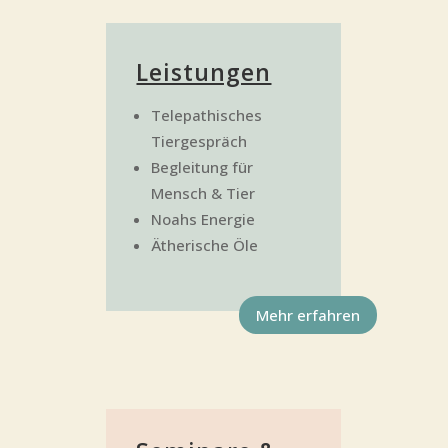
Leis­tun­gen
Tele­pa­thi­sches
Tiergespräch
Beglei­tung für
Mensch & Tier
Noahs Ener­gie
Äthe­ri­sche Öle
Mehr erfah­ren