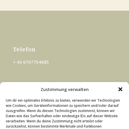
Tele­fon
+ 43 6707754685
Zustimmung verwalten
Fol­ge mir
Um dir ein optimales Erlebnis zu bieten, verwenden wir Technologien
wie Cookies, um Geräteinformationen zu speichern und/oder darauf
zuzugreifen. Wenn du diesen Technologien zustimmst, können wir
Email
Daten wie das Surfverhalten oder eindeutige IDs auf dieser Website
verarbeiten. Wenn du deine Zustimmung nicht erteilst oder
esther.schoegler@gmx.at
zurückziehst, können bestimmte Merkmale und Funktionen