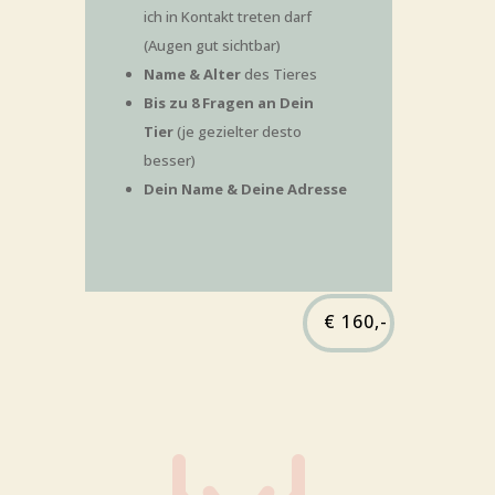
ich in Kon­takt tre­ten darf
(Augen gut sichtbar)
Name & Alter
des Tie­res
Bis zu 8 Fra­gen an Dein
Tier
(je geziel­ter des­to
besser)
Dein Name & Dei­ne Adresse
€ 160,-
