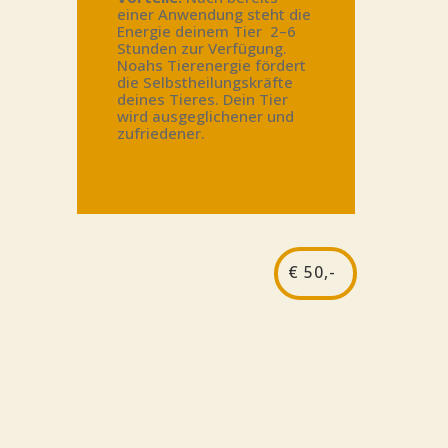
einer Anwen­dung steht die
Ener­gie dei­nem Tier 2–6
Stun­den zur Ver­fü­gung.
Noahs Tier­ener­gie för­dert
die Selbst­hei­lungs­kräf­te
dei­nes Tie­res. Dein Tier
wird aus­ge­gli­che­ner und
zufriedener.
€ 50,-