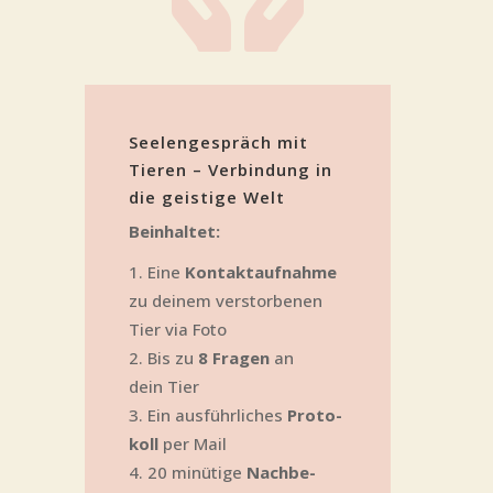
See­len­ge­spräch mit
Tie­ren – Ver­bin­dung in
die geis­ti­ge Welt
Beinhal­tet:
Eine
Kon­takt­auf­nah­me
zu dei­nem ver­stor­be­nen
Tier via Foto
Bis zu
8 Fra­gen
an
dein Tier
Ein aus­führ­li­ches
Pro­to­
koll
per Mail
20 minü­ti­ge
Nach­be­