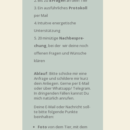
Bis zu
8 Fra­gen
an dein Tier
Ein aus­führ­li­ches
Pro­to­koll
per Mail
Intuit­ve ener­ge­ti­sche
Unterstützung
20 minü­ti­ge
Nach­be­spre­
chung
, bei der wir dei­ne noch
offe­nen Fra­gen und Wün­sche
klären
Ablauf:
Bit­te schi­cke mir eine
Anfra­ge
und schil­de­re mir kurz
dein Anlie­gen. Ger­ne per
E‑Mail
oder über Whatsapp/ Tele­gram.
In drin­gen­den Fäl­len kannst Du
mich natür­lich anrufen.
Dei­ne
E‑Mail oder Nach­richt soll­
te bit­te fol­gen­de Punk­te
beinhalten:
Foto
von dem Tier, mit dem