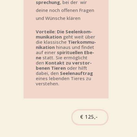
spre­chung
, bei der wir
dei­ne noch offe­nen Fra­gen
und Wün­sche klären
Vor­tei­le:
Die See­len­kom­
mu­ni­ka­ti­on
geht weit über
die klas­si­sche
Tier­kom­mu­
ni­ka­ti­on
hin­aus und fin­det
auf einer
spi­ri­tu­el­len Ebe­
ne
statt. Sie ermög­licht
den
Kon­takt zu ver­stor­
be­nen Tie­ren
oder hilft
dabei, den
See­len­auf­trag
eines leben­den Tie­res zu
verstehen.
€ 125,-