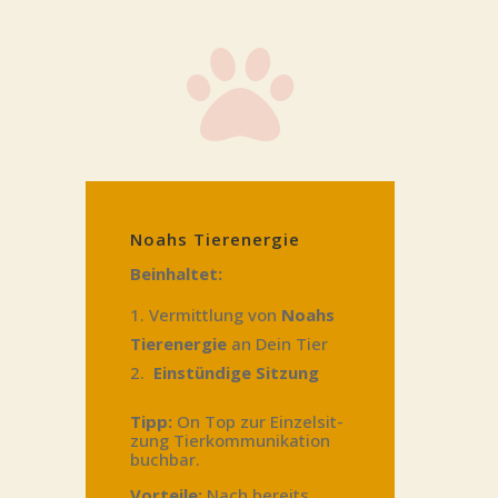

Noahs Tier­ener­gie
Beinhal­tet:
Ver­mitt­lung von
Noahs
Tier­ener­gie
an Dein Tier
Ein­stün­di­ge Sitzung
Tipp:
On Top zur Ein­zel­sit­
zung Tier­kom­mu­ni­ka­ti­on
buchbar.
Vor­tei­le:
Nach bereits