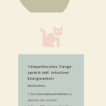

Tele­pa­thi­sches Tier­ge­
spräch inkl. intui­ti­ver
Energiearbeit
Beinhal­tet:
Eine
Kon­takt­auf­nah­me
zu
dei­nem Tier via Foto