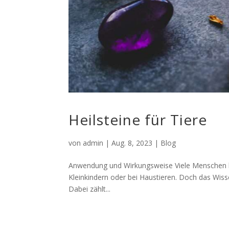
Heil­stei­ne für Tiere
von
admin
|
Aug. 8, 2023
|
Blog
Anwen­dung und Wirkungsweise Vie­le Men­schen ken
Klein­kin­dern oder bei Haus­tie­ren. Doch das Wis­
Dabei zählt...