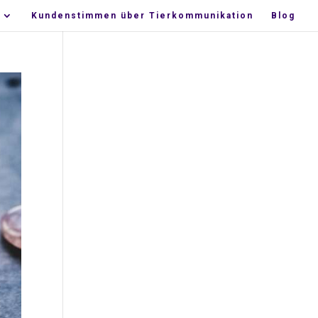
Kun­den­stim­men über Tierkommunikation
Blog