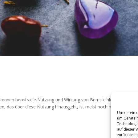
­nen bereits die Nut­zung und Wir­kung von Bern­stein­ket­ten. Sei es 
sen, das über die­se Nut­zung hin­aus­geht, ist meist noch nicht vor­han­d
Um dir ein 
um Gerätein
Technologie
auf dieser 
zurückziehs