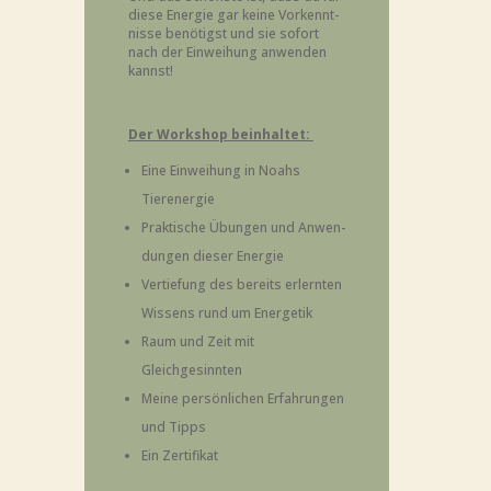
die­se Ener­gie gar kei­ne Vor­kennt­
nis­se benö­tigst und sie sofort
nach der Ein­wei­hung anwen­den
kannst!
Der Work­shop beinhaltet:
Eine Ein­wei­hung in Noahs
Tierenergie
Prak­ti­sche Übun­gen und Anwen­
dun­gen die­ser Energie
Ver­tie­fung des bereits erlern­ten
Wis­sens rund um Energetik
Raum und Zeit mit
Gleichgesinnten
Mei­ne per­sön­li­chen Erfah­run­gen
und Tipps
Ein Zer­ti­fi­kat