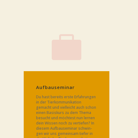

Auf­bau­se­mi­nar
Du hast bereits ers­te Erfah­run­gen
in der Tier­kom­mu­ni­ka­ti­on
gemacht und viel­leicht auch schon
einen Basis­kurs zu dem The­ma
besucht und möch­test nun ler­nen
dein Wis­sen noch zu ver­tie­fen? In
die­sem Auf­bau­se­mi­nar schwin­
gen wir uns gemein­sam tie­fer in