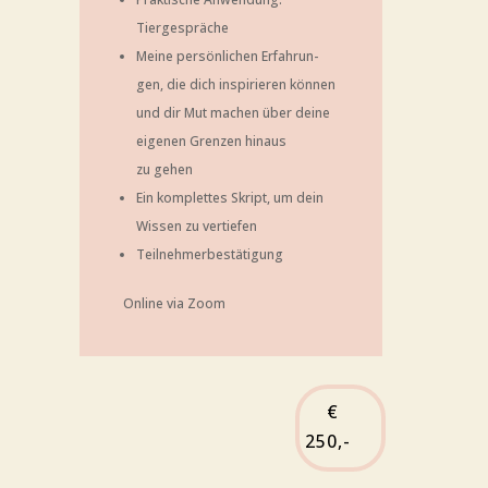
Tiergespräche
Mei­ne per­sön­li­chen Erfah­run­
gen, die dich inspi­rie­ren kön­nen
und dir Mut machen über dei­ne
eige­nen Gren­zen hin­aus
zu gehen
Ein kom­plet­tes Skript, um dein
Wis­sen zu vertiefen
Teil­neh­mer­be­stä­ti­gung
Online via Zoom
€
250,-