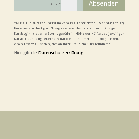
Absenden
=
4 + 7
*AGBs:
Die Kurs­ge­bühr ist im Vor­aus zu ent­rich­ten (Rech­nung folgt).
Bei einer kurz­fris­ti­gen Absa­ge sei­tens der Teil­neh­me­rin (2 Tage vor
Kurs­be­ginn) ist eine Stor­no­ge­bühr in Höhe der Hälf­te des jewei­li­gen
Kurs­be­trags fäl­lig. Alter­na­tiv hat die Teil­neh­me­rin die Mög­lich­keit,
einen Ersatz zu fin­den, der an ihrer Stel­le am Kurs teilnimmt.
Hier gilt die
Daten­schutz­er­klä­rung.