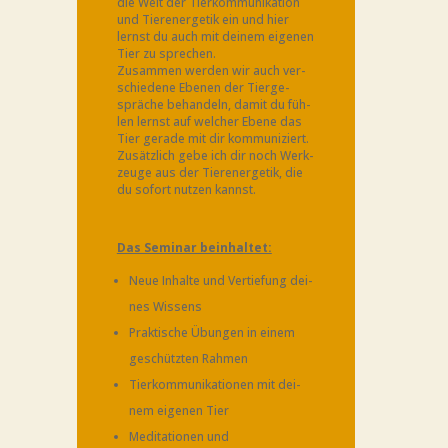
die Welt der Tier­kom­mu­ni­ka­ti­on
und Tier­en­erge­tik ein und hier
lernst du auch mit dei­nem eige­nen
Tier zu spre­chen.
Zusam­men wer­den wir auch ver­
schie­de­ne Ebe­nen der Tier­ge­
sprä­che behan­deln, damit du füh­
len lernst auf wel­cher Ebe­ne das
Tier gera­de mit dir kom­mu­ni­ziert.
Zusätz­lich gebe ich dir noch Werk­
zeu­ge aus der Tier­en­erge­tik, die
du sofort nut­zen kannst.
Das Semi­nar beinhaltet:
Neue Inhal­te und Ver­tie­fung dei­
nes Wissens
Prak­ti­sche Übun­gen in einem
geschütz­ten Rahmen
Tier­kom­mu­ni­ka­tio­nen mit dei­
nem eige­nen Tier
Medi­ta­tio­nen und