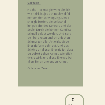
Vor­tei­le:
Noahs Tier­ener­gie wirkt ähn­lich
wie Rei­ki, ist jedoch noch viel fei­
ner von der Schwin­gung. Die­se
Ener­gie för­dert die Selbst­hei­
lungs­kräf­te des Kör­pers und der
See­le. Durch sie kön­nen Kon­flik­te
schnell gelöst wer­den. Und gera­
de bei aku­ten und chro­ni­schen
Schmer­zen aller Art wirkt die­se
Ener­gie­form sehr gut. Und das
Schö­ne an die­ser Ener­gie ist, dass
du sofort sehen kannst, wie effek­
tiv sie wirkt und die­se Ener­gie bei
allen Tie­ren anwen­den kannst.
Online via Zoom
€