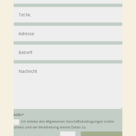
AGBs*
Ich stim­me den All­ge­mei­nen Geschäfts­be­din­gun­gen (sie­he
unten) und der Ver­ar­bei­tung mei­ner Daten zu.