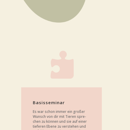

Basis­se­mi­nar
Es war schon immer ein gro­ßer
Wunsch von dir mit Tie­ren spre­
chen zu kön­nen und sie auf einer
tie­fe­ren Ebe­ne zu ver­ste­hen und