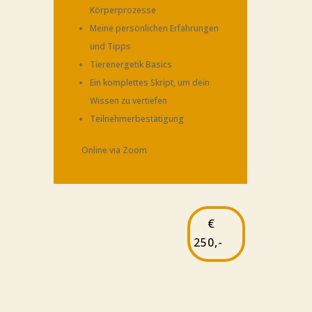
Körperprozesse
Mei­ne per­sön­li­chen Erfah­run­gen
und Tipps
Tier­en­erge­tik Basics
Ein kom­plet­tes Skript, um dein
Wis­sen zu vertiefen
Teil­neh­mer­be­stä­ti­gung
Online via Zoom
€
250,-