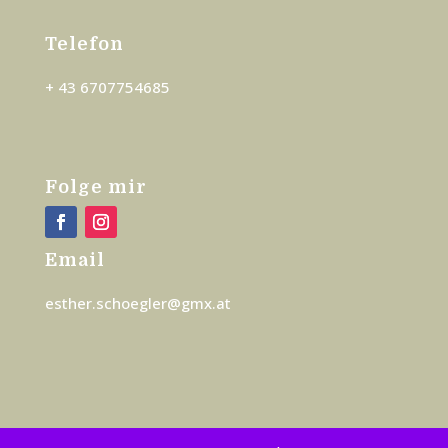
Tele­fon
+ 43 6707754685
Fol­ge mir
Email
esther.schoegler@gmx.at