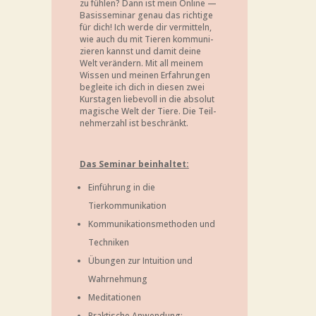
zu füh­len? Dann ist mein Online —
Basis­se­mi­nar genau das rich­ti­ge
für dich! Ich wer­de dir ver­mit­teln,
wie auch du mit Tie­ren kom­mu­ni­
zie­ren kannst und damit dei­ne
Welt ver­än­dern. Mit all mei­nem
Wis­sen und mei­nen Erfah­run­gen
beglei­te ich dich in die­sen zwei
Kurs­ta­gen lie­be­voll in die abso­lut
magi­sche Welt der Tie­re. Die Teil­
neh­mer­zahl ist beschränkt.
Das Semi­nar beinhaltet:
Ein­füh­rung in die
Tierkommunikation
Kom­mu­ni­ka­ti­ons­me­tho­den und
Techniken
Übun­gen zur Intui­ti­on und
Wahrnehmung
Medi­ta­tio­nen
Prak­ti­sche Anwen­dung: