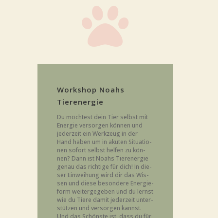

Work­shop Noahs
Tierenergie
Du möch­test dein Tier selbst mit
Ener­gie ver­sor­gen kön­nen und
jeder­zeit ein Werk­zeug in der
Hand haben um in aku­ten Situa­tio­
nen sofort selbst hel­fen zu kön­
nen? Dann ist Noahs Tier­ener­gie
genau das rich­ti­ge für dich! In die­
ser Ein­wei­hung wird dir das Wis­
sen und die­se beson­de­re Ener­gie­
form wei­ter­ge­ge­ben und du lernst
wie du Tie­re damit jeder­zeit unter­
stüt­zen und ver­sor­gen kannst.
Und das Schöns­te ist, dass du für